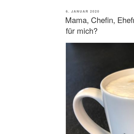
VERÖFFENTLICHT
6. JANUAR 2020
AM
Mama, Chefin, Ehefr
für mich?