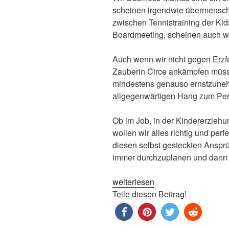
scheinen irgendwie übermensch
zwischen Tennistraining der Ki
Boardmeeting, scheinen auch wi
Auch wenn wir nicht gegen Erzfe
Zauberin Circe ankämpfen müs
mindestens genauso ernstzune
allgegenwärtigen Hang zum Per
Ob im Job, in der Kindererziehu
wollen wir alles richtig und perf
diesen selbst gesteckten Ansprüc
immer durchzuplanen und dann
„Unser
weiterlesen
Hang
Teile diesen Beitrag!
zum
Perfektionismus“