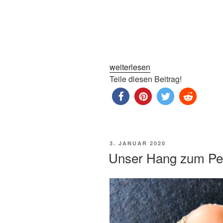
„Mama,
weiterlesen
Chefin,
Teile diesen Beitrag!
Ehefrau
–
und
wo
bleibt
VERÖFFENTLICHT
3. JANUAR 2020
Zeit
AM
Unser Hang zum Per
für
mich?“