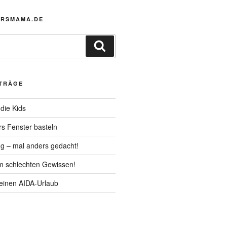
MRSMAMA.DE
Suchen
ITRÄGE
die Kids
rs Fenster basteln
g – mal anders gedacht!
m schlechten Gewissen!
Deinen AIDA-Urlaub