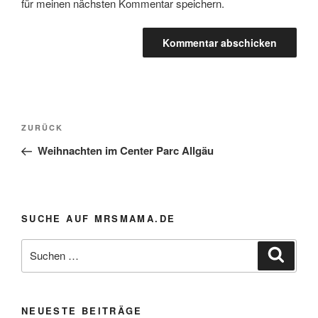
für meinen nächsten Kommentar speichern.
Beitragsnavigation
Vorheriger
ZURÜCK
Beitrag
Weihnachten im Center Parc Allgäu
SUCHE AUF MRSMAMA.DE
Suche
Suche
nach:
NEUESTE BEITRÄGE