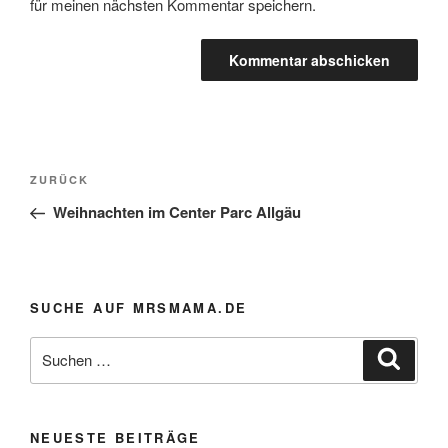
für meinen nächsten Kommentar speichern.
Beitragsnavigation
Vorheriger
ZURÜCK
Beitrag
Weihnachten im Center Parc Allgäu
SUCHE AUF MRSMAMA.DE
Suche
Suche
nach:
NEUESTE BEITRÄGE