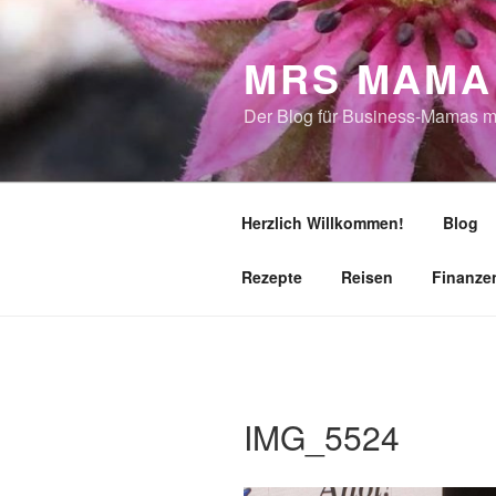
Zum
Inhalt
MRS MAMA
springen
Der Blog für Business-Mamas m
Herzlich Willkommen!
Blog
Rezepte
Reisen
Finanze
IMG_5524