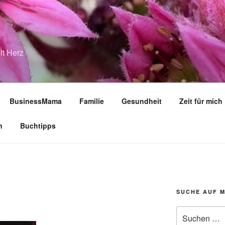
it Herz
BusinessMama
Familie
Gesundheit
Zeit für mich
n
Buchtipps
SUCHE AUF 
Suche
nach: