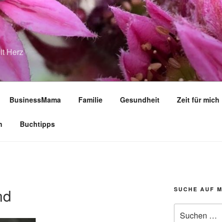
it Herz
BusinessMama
Familie
Gesundheit
Zeit für mich
n
Buchtipps
nd
SUCHE AUF 
Suche
nach: