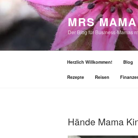
Zum
Inhalt
MRS MAMA
springen
Der Blog für Business-Mamas m
Herzlich Willkommen!
Blog
Rezepte
Reisen
Finanze
Hände Mama Ki