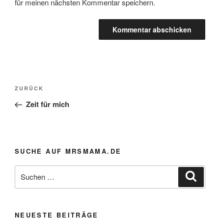
für meinen nächsten Kommentar speichern.
Beitragsnavigation
Vorheriger
ZURÜCK
Beitrag
Zeit für mich
SUCHE AUF MRSMAMA.DE
Suche
Suche
nach:
NEUESTE BEITRÄGE