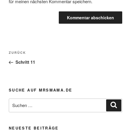
für meinen nächsten Kommentar speichern.
Beitragsnavigation
Vorheriger
ZURÜCK
Beitrag
Schritt 11
SUCHE AUF MRSMAMA.DE
Suche
Suche
nach:
NEUESTE BEITRÄGE