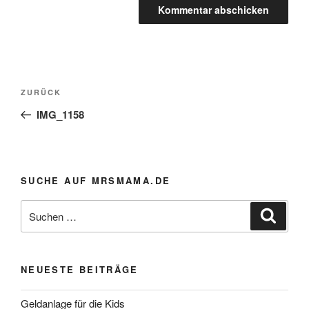
Beitragsnavigation
Vorheriger
ZURÜCK
Beitrag
IMG_1158
SUCHE AUF MRSMAMA.DE
Suche
Suche
nach:
NEUESTE BEITRÄGE
Geldanlage für die Kids