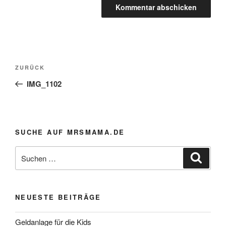
Beitragsnavigation
Vorheriger
ZURÜCK
Beitrag
IMG_1102
SUCHE AUF MRSMAMA.DE
Suche
Suche
nach:
NEUESTE BEITRÄGE
Geldanlage für die Kids