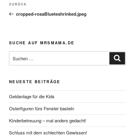
Beitragsnavigation
Vorheriger
ZURÜCK
Beitrag
cropped-rosaBlueteshrinked.jpeg
SUCHE AUF MRSMAMA.DE
Suche
Suche
nach:
NEUESTE BEITRÄGE
Geldanlage für die Kids
Osterfiguren fürs Fenster basteln
Kinderbetreuung – mal anders gedacht!
Schluss mit dem schlechten Gewissen!